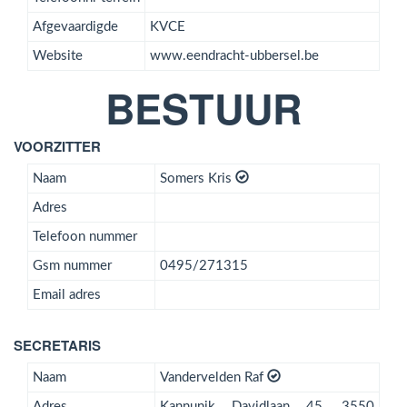
Afgevaardigde
KVCE
Website
www.eendracht-ubbersel.be
BESTUUR
VOORZITTER
Naam
Somers Kris
Adres
Telefoon nummer
Gsm nummer
0495/271315
Email adres
SECRETARIS
Naam
Vandervelden Raf
Adres
Kannunik Davidlaan 45, 3550