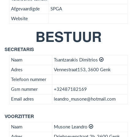
Afgevaardigde
SPGA
Website
BESTUUR
SECRETARIS
Naam
Tsantzarakis Dimitrios
Adres
Vennestraat153, 3600 Genk
Telefoon nummer
Gsm nummer
+32487182169
Email adres
leandro_musone@hotmail.com
VOORZITTER
Naam
Musone Leandro
Adres
Driehoevenstraat 2b, 3600 Genk