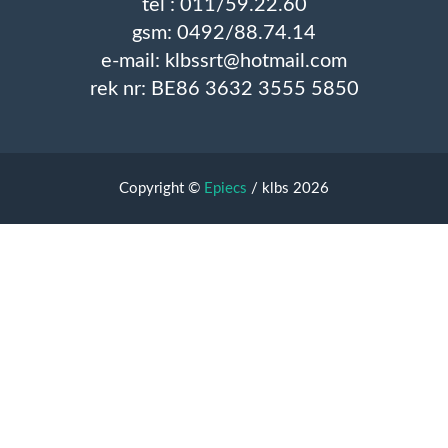
tel : 011/59.22.60
gsm: 0492/88.74.14
e-mail: klbssrt@hotmail.com
rek nr: BE86 3632 3555 5850
Copyright ©
Epiecs
/ klbs 2026