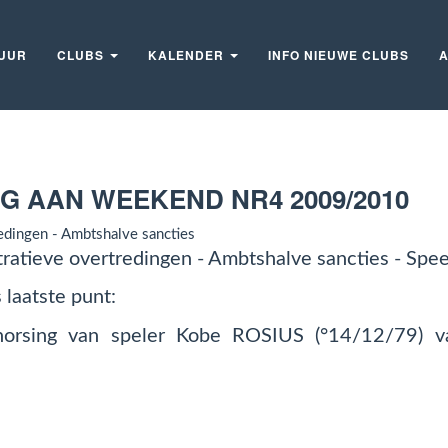
UUR
CLUBS
KALENDER
INFO NIEUWE CLUBS
A
G AAN WEEKEND NR4 2009/2010
edingen - Ambtshalve sancties
tratieve overtredingen - Ambtshalve sancties - Sp
 laatste punt:
chorsing van speler Kobe ROSIUS (°14/12/79) 