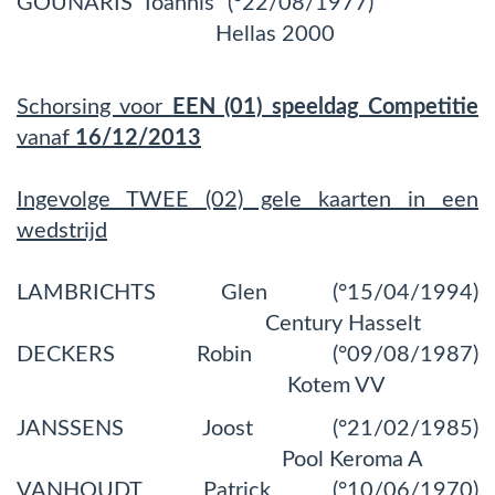
GOUNARIS Ioannis (°22/08/1977)
Hellas 2000
Schorsing voor
EEN (01) speeldag Competitie
vanaf
16/12/2013
Ingevolge TWEE (02) gele kaarten in een
wedstrijd
LAMBRICHTS Glen (°15/04/1994)
Century Hasselt
DECKERS Robin (°09/08/1987)
Kotem VV
JANSSENS Joost (°21/02/1985)
Pool Keroma A
VANHOUDT Patrick (°10/06/1970)