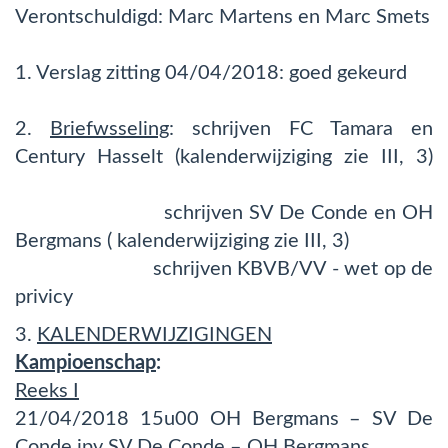
Verontschuldigd: Marc Martens en Marc Smets
1. Verslag zitting 04/04/2018: goed gekeurd
2.
Briefwsseling
: schrijven FC Tamara en
Century Hasselt (kalenderwijziging zie III, 3)
schrijven SV De Conde en OH
Bergmans ( kalenderwijziging zie III, 3)
schrijven KBVB/VV - wet op de
privicy
3.
KALENDERWIJZIGINGEN
Kampioenschap
:
Reeks I
21/04/2018 15u00 OH Bergmans – SV De
Conde ipv SV De Conde – OH Bergmans