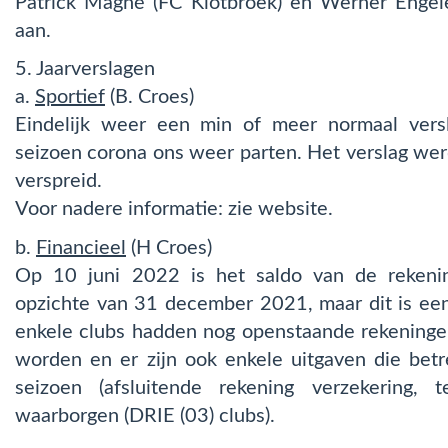
Patrick Magné (FC Klotbroek) en Werner Engele
aan.
5. Jaarverslagen
a.
Sportief
(B. Croes)
Eindelijk weer een min of meer normaal versl
seizoen corona ons weer parten. Het verslag wer
verspreid.
Voor nadere informatie: zie website.
b.
Financieel
(H Croes)
Op 10 juni 2022 is het saldo van de rekenin
opzichte van 31 december 2021, maar dit is 
enkele clubs hadden nog openstaande rekeninge
worden en er zijn ook enkele uitgaven die bet
seizoen (afsluitende rekening verzekering, t
waarborgen (DRIE (03) clubs).