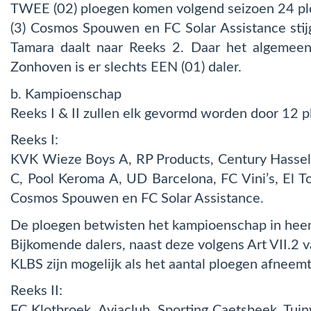
TWEE (02) ploegen komen volgend seizoen 24 plo
(3) Cosmos Spouwen en FC Solar Assistance sti
Tamara daalt naar Reeks 2. Daar het algemeen
Zonhoven is er slechts EEN (01) daler.
b. Kampioenschap
Reeks I & II zullen elk gevormd worden door 12 p
Reeks I:
KVK Wieze Boys A, RP Products, Century Hassel
C, Pool Keroma A, UD Barcelona, FC Vini’s, El 
Cosmos Spouwen en FC Solar Assistance.
De ploegen betwisten het kampioenschap in heen
Bijkomende dalers, naast deze volgens Art VII.2 
KLBS zijn mogelijk als het aantal ploegen afneemt
Reeks II:
FC Klotbroek, Aviaclub, Sporting Caetsbeek, Tui